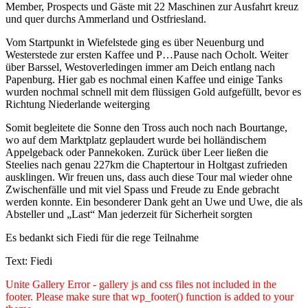
Member, Prospects und Gäste mit 22 Maschinen zur Ausfahrt kreuz
und quer durchs Ammerland und Ostfriesland.
Vom Startpunkt in Wiefelstede ging es über Neuenburg und
Westerstede zur ersten Kaffee und P…Pause nach Ocholt. Weiter
über Barssel, Westoverledingen immer am Deich entlang nach
Papenburg. Hier gab es nochmal einen Kaffee und einige Tanks
wurden nochmal schnell mit dem flüssigen Gold aufgefüllt, bevor es
Richtung Niederlande weiterging
Somit begleitete die Sonne den Tross auch noch nach Bourtange,
wo auf dem Marktplatz geplaudert wurde bei holländischem
Appelgeback oder Pannekoken. Zurück über Leer ließen die
Steelies nach genau 227km die Chaptertour in Holtgast zufrieden
ausklingen. Wir freuen uns, dass auch diese Tour mal wieder ohne
Zwischenfälle und mit viel Spass und Freude zu Ende gebracht
werden konnte. Ein besonderer Dank geht an Uwe und Uwe, die als
Absteller und „Last“ Man jederzeit für Sicherheit sorgten
Es bedankt sich Fiedi für die rege Teilnahme
Text: Fiedi
Unite Gallery Error - gallery js and css files not included in the
footer. Please make sure that wp_footer() function is added to your