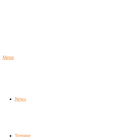
Zum
Inhalt
springen
Menü
News
Termine