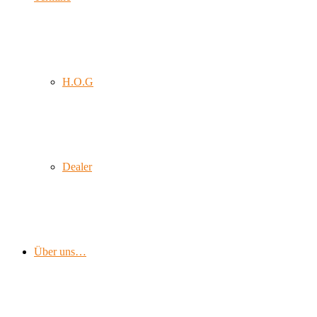
H.O.G
Dealer
Über uns…